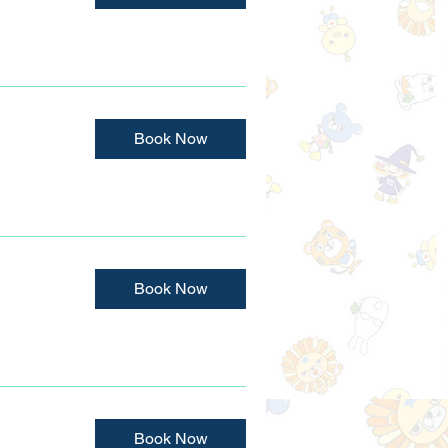
Book Now
Book Now
Book Now