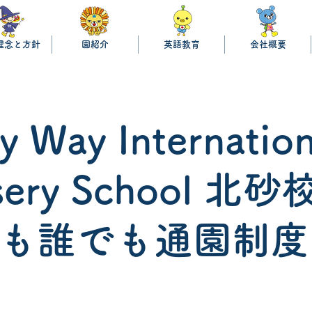
理念と方針
園紹介
英語教育
会社概要
y Way Internation
sery School 北
も誰でも通園制度