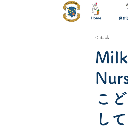
Home
保育
< Back
Milk
Nur
こど
して