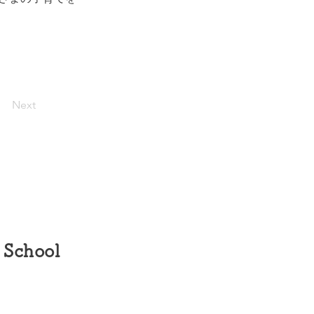
Next
 School