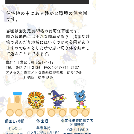
住宅地の中にある静かな環境の保育園
です。
当園は園児定員69名の認可保育園です。
園の敷地内には小さな園庭があり、清潔な砂
場で遊んだり地域にはいくつかの公園があり
ますので広々とした所で思い切り体を動かし
て遊ぶこともできます。
​住所：千葉県市川市宝1ｰ4ｰ13
TEL：047-711-2136 FAX：047ｰ711-2137
アクセス：東京メトロ東西線妙典駅 徒歩17分
​ 行徳駅 徒歩18分
​休園日
保育標準時間認定者
開園日/時間
利用時間
年末年始
月~金：
7:30~19:00
(12月29日~1月3日)