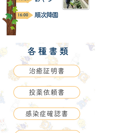
順次降園
16:00
各 種 書 類
治癒証明書
投薬依頼書
感染症確認書