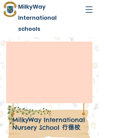
MilkyWay
International
schools
MilkyWay International
Nursery School
行徳校