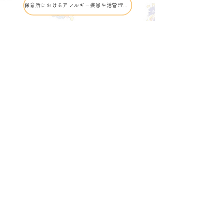
保育所におけるアレルギー疾患生活管理指導表
​苦情解決の取り組み
当園では、社会福祉法第82条の規定に基
づき、保護者および ご家族等から寄せ
られる当園の福祉サービスに関する苦情
に対し、適切に対応できる体制を整えて
おります。また、昨年度にお寄せいただ
いた苦情およびその対応状況につきまし
て、下記の通り公表いたします。
昨年度の苦情内容