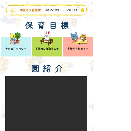
保 育 目 標
豊かな心を持つ子
主体的に行動する子
多様性を認める子
園 紹 介