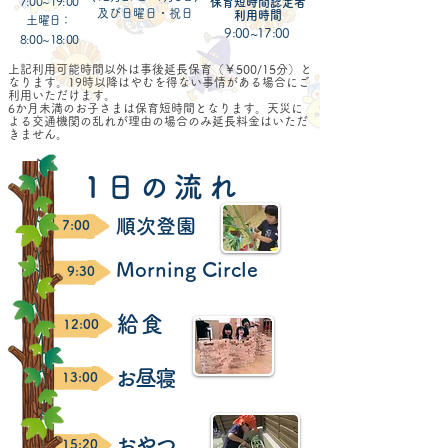
7:00~19:00
保育短時間認定者
​及び日曜日・祝日
​利用時間
土曜日：
9:00~17:00
8:00~18:00
上記利用可能時間以外は事後延長保育（￥500/15分）と
なります。
19時以降はやむを得ない事情がある場合にご
利用いただけます。
6か月未満のお子さまは保育短時間となります。
天災に
よる交通機関の乱れが理由の場合のみ延長料金はいただ
きません。
1 日 の 流 れ
​順次登園
7:00
Morning Circle​
9:30
​給 食
12:00
お昼寝
13:00
おやつ
15:20