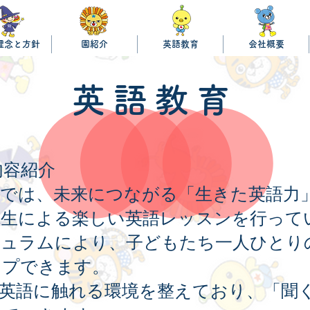
理念と方針
園紹介
英語教育
会社概要
英語教育
内容紹介
認可園では、未来につながる「生きた英語
先生による楽しい英語レッスンを行って
キュラムにより、子どもたち一人ひとり
ップできます。
英語に触れる環境を整えており、「聞