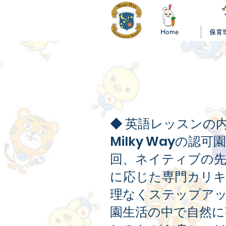
Home
保育
◆ 英語レッスンの
Milky Wayの
回、ネイティブの
に応じた専門カリ
理なくステップア
園生活の中で自然に