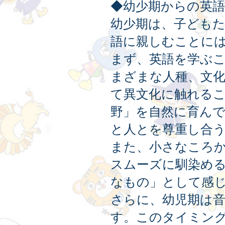
◆幼少期からの英
幼少期は、子ども
語に親しむことに
まず、英語を学ぶ
まざまな人種、文
て異文化に触れる
野」を自然に育ん
と人とを尊重し合
また、小さなころ
スムーズに馴染め
なもの」として感
さらに、幼児期は
す。このタイミン