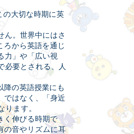
この大切な時期に英
せん。世界中にはさ
ころから英語を通じ
る力」や「広い視
で必要とされる、人
以降の英語授業にも
」ではなく、「身近
なります。
きく伸びる時期で
有の音やリズムに耳