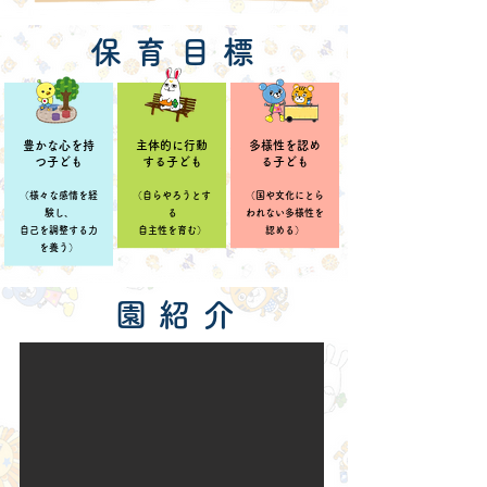
保 育 目 標
豊かな心を持
主体的に行動
多様性を認め
つ子ども
する子ども
る子ども
（様々な感情を経
（自らやろうとす
（国や文化にとら
験し、
る
われない多様性を
自己を調整する力
自主性を育む）
認める）
を養う）
園 紹 介