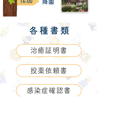
​降 園
16:00
各 種 書 類
治癒証明書
投薬依頼書
感染症確認書
保育所におけるアレルギー疾患生活管理指導表
​苦情解決の取り組み