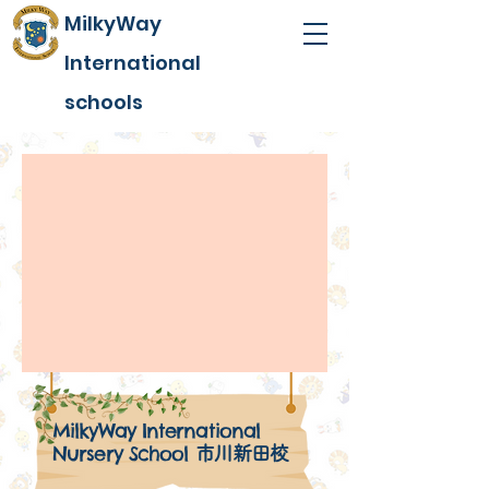
MilkyWay
International
schools
MilkyWay International
Nursery School
市川新田校