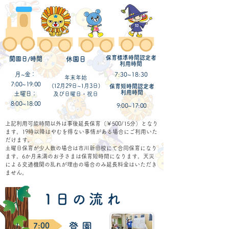
保育標準時間認定者
開園日/時間
​休園日
利用時間
月~金：
7:30~18:30
年末年始
7:00~19:00
(12月29日~1月3日)
保育短時間認定者
​利用時間
土曜日：
​及び日曜日・祝日
8:00~18:00
9:00~17:00
上記利用可能時間以外は事後延長保育（￥500/15分）となり
ます。19時以降はやむを得ない事情がある場合にご利用いた
だけます。
土曜日保育が少人数の場合は市川新田校にて合同保育になり
ます。6か月未満のお子さまは保育短時間になります。天災
による交通機関の乱れが理由の場合のみ延長料金はいただき
ません。
1 日 の 流 れ
​登 園
7:00