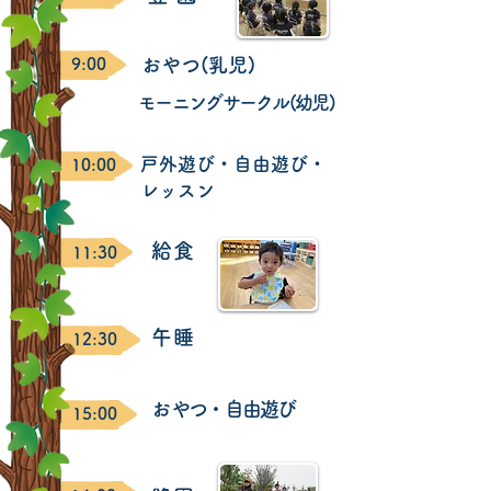
​おやつ(乳児)
9:00
​モーニングサークル(幼児)
​戸外遊び・自由遊び・
10:00
レッスン
給 食
11:30
​午 睡
12:30
​おやつ・自由遊び
15:00